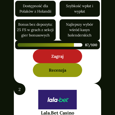
Dostępność dla
Szybkość wpłat i
Polaków z Holandii
wypłat
Bonus bez depozytu:
Najlepszy wybór
25 FS w grach z sekcji
wśród kasyn
gier bonusowych
holenderskich
87/100
Zagraj
Recenzja
Lala.Bet Casino